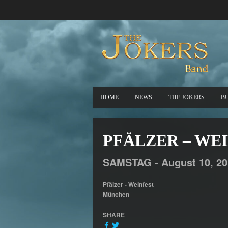
HOME
NEWS
THE JOKERS
B
PFÄLZER – WE
SAMSTAG -
August
10,
20
Pfälzer - Weinfest
München
SHARE