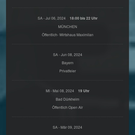
SA -
Jul
06,
2024
18:00 bis 22 Uhr
MÜNCHEN
Öffentlich- Wirtshaus Maximilan
SA -
Jun
08,
2024
Bayern
Privatfeier
MI -
Mai
08,
2024
19 Uhr
Bad Dürkheim
Öffentlich Open Air
SA -
Mär
09,
2024