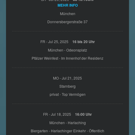
MEHR INFO
München
Donnersbergerstraße 37
FR -
Jul
25,
2025
16 bis 20 Uhr
München - Odeonsplatz
Pfälzer Weinfest - Im Innenhof der Residenz
MO -
Jul
21,
2025
Starnberg
privat - Top Vermögen
FR -
Jul
18,
2025
16:00 Uhr
München - Harlaching
Biergarten - Harlachinger Einkehr - Öffentlich