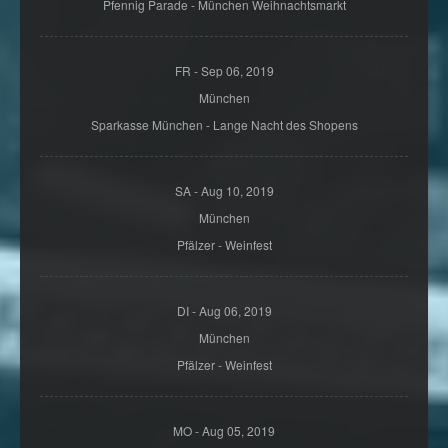
Pfennig Parade - München Weihnachtsmarkt
FR -
Sep
06,
2019
München
Sparkasse München - Lange Nacht des Shopens
SA -
Aug
10,
2019
München
Pfälzer - Weinfest
DI -
Aug
06,
2019
München
Pfälzer - Weinfest
MO -
Aug
05,
2019