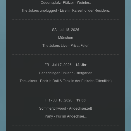
Odeonsplatz- Pfälzer - Weinfest
The Jokers unplugged - Live im Kaiserhof der Residenz
SA -
Jul
18,
2026
München
The Jokers Live - Privat Feier
FR -
Jul
17,
2026
18 Uhr
Harlachinger Einkehr - Biergarten
The Jokers - Rock´n Roll & Tanz in der Einkehr (Öffentlich)
FR -
Jul
10,
2026
19:00
Sommertollwood - Andechserzelt
Party - Pur im Andechser...