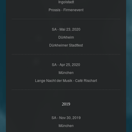
Ingolstadt
Prossis - Firmenevent
SA -
Mai
23,
2020
Dürkheim
Dürkheimer Stadtfest
SA -
Apr
25,
2020
München
Lange Nacht der Musik - Café Rischart
2019
SA -
Nov
30,
2019
München