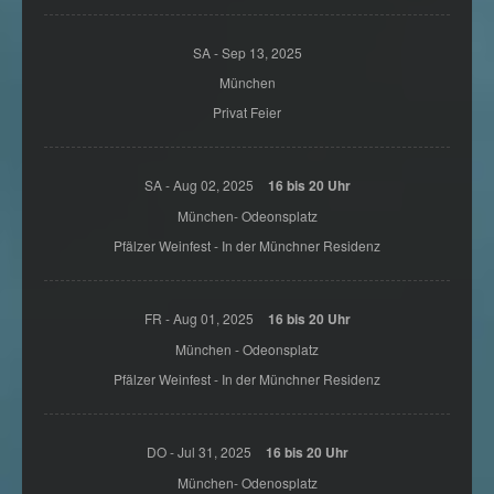
SA -
Sep
13,
2025
München
Privat Feier
SA -
Aug
02,
2025
16 bis 20 Uhr
München- Odeonsplatz
Pfälzer Weinfest - In der Münchner Residenz
FR -
Aug
01,
2025
16 bis 20 Uhr
München - Odeonsplatz
Pfälzer Weinfest - In der Münchner Residenz
DO -
Jul
31,
2025
16 bis 20 Uhr
München- Odenosplatz