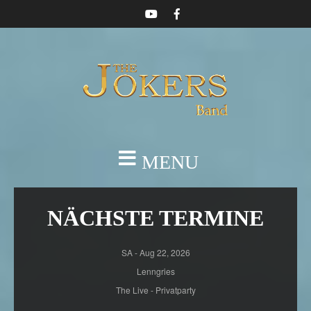
MENU
NÄCHSTE TERMINE
SA -
Aug
22,
2026
Lenngries
The Live - Privatparty