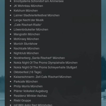
InnoSystems Schondorf am Ammersee
JK Wohnbau München
Ketchum München
Laimer Stadtviertelfestival München
Lange Nacht der Musik
„Cafe Rischart-Rialto“
Löwenbräukeller München
Mangostin München
McKinsey München
Munich Stuntshow
Nachtcafe München
Nightclub München
Nockherberg „Santa Rischart“ München
Nokia Night Of The Proms Olympiahalle München
Nokia Night Of The Proms Schleyerhalle Stuttgart
Oktoberfest (16 Tage)
Kaiserschmarrn- Zelt Cafe Rischart München
Parkcafe München
Philip Morris München
Plärrer Volksfest Augsburg
Residenz Winkler Aschau
Riebl Gruppe
mit Willi Astor Bad Wörishofen