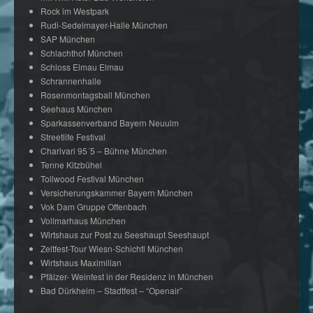
Rock im Westpark
Rudi-Sedelmayer-Halle München
SAP München
Schlachthof München
Schloss Elmau Elmau
Schrannenhalle
Rosenmontagsball München
Seehaus München
Sparkassenverband Bayern Neuulm
Streetlife Festival
Charivari 95´5 – Bühne München
Tenne Kitzbühel
Tollwood Festival München
Versicherungskammer Bayern München
Vok Dam Gruppe Offenbach
Vollmarhaus München
Wirtshaus zur Post zu Seeshaupt Seeshaupt
Zeltfest-Tour Wiesn-Schichtl München
Wirtshaus Maximilian
Pfälzer- Weinfest in der Residenz in München
Bad Dürkheim – Stadtfest – “Openair”