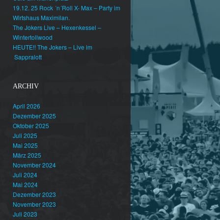
19.12. 25 Rock ´n´Roll X- Max – Party im
Wirtshaus Maximilan.
The Jokers Live – Hexenkessel –
Wintertollwood
HEUTE!! The Jokers – Live im
Sappralott
ARCHIV
April 2026
Dezember 2025
Oktober 2025
Juli 2025
Mai 2025
März 2025
November 2024
Juli 2024
Mai 2024
Dezember 2023
November 2023
Juli 2023