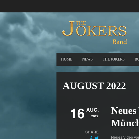
HOME
NEWS
THE JOKERS
B
AUGUST 2022
16
Neues 
AUG.
2022
Münche
SHARE
Neues Video vom