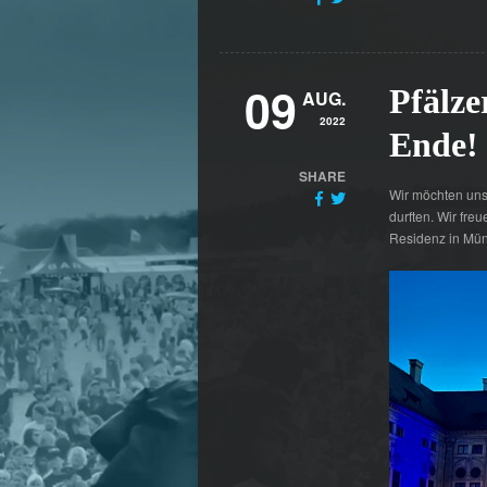
09
Pfälze
AUG.
2022
Ende!
SHARE
Wir möchten uns
durften. Wir fre
Residenz in Mü