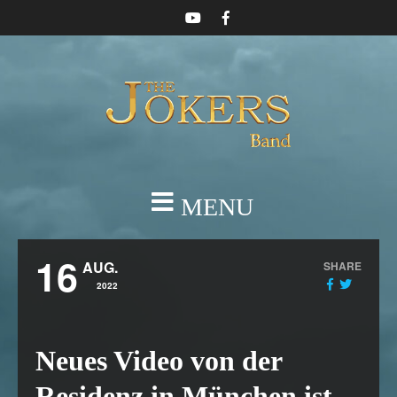
MENU
16
AUG.
SHARE
2022
Neues Video von der
Residenz in München ist