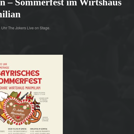
n – Sommerfest im Wirtshaus
ilian
2 Uhr The Jokers Live on Stage.