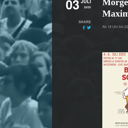
03
Morge
JULI
2025
Maxim
SHARE
Ab 18 Uhr bis 2