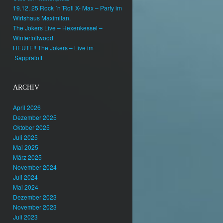
19.12. 25 Rock ´n´Roll X- Max – Party im
Wirtshaus Maximilan.
The Jokers Live – Hexenkessel –
Wintertollwood
HEUTE!! The Jokers – Live im
Sappralott
ARCHIV
April 2026
Dezember 2025
Oktober 2025
Juli 2025
Mai 2025
März 2025
November 2024
Juli 2024
Mai 2024
Dezember 2023
November 2023
Juli 2023