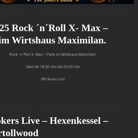
 25 Rock ´n´Roll X- Max –
 im Wirtshaus Maximilan.
Rock ´n´Roll X- Max – Party im Wirtshaus Maximilan.
Start ab 18:30 Uhr bis 22:00 Uhr
Wir feuen uns!
kers Live – Hexenkessel –
rtollwood