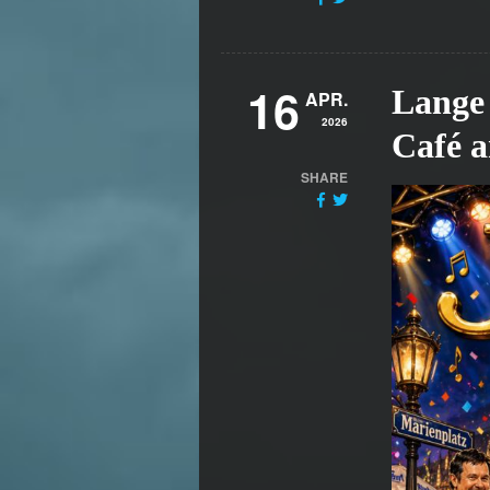
16
Lange 
APR.
2026
Café 
SHARE