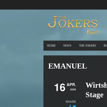
HOME
NEWS
THE JOKERS
B
EMANUEL
16
Wirtsh
APR.
2026
Stage
SHARE