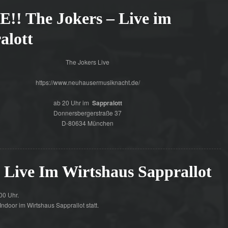
!! The Jokers – Live im
alott
The Jokers Live
https://www.neuhausermusiknacht.de/
ab 20 Uhr im
Sappralott
Donnersbergerstraße 37
D-80634 München
 Live Im Wirtshaus Sapprallot
00 Uhr.
Indoor im Wirtshaus Sapprallot statt.