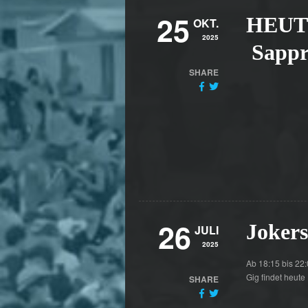
25
HEUTE
OKT.
2025
Sappr
SHARE
26
Jokers
JULI
2025
Ab 18:15 bis 22:
Gig findet heute 
SHARE