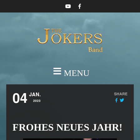
MENU
04
JAN.
SHARE
2023
FROHES NEUES JAHR!