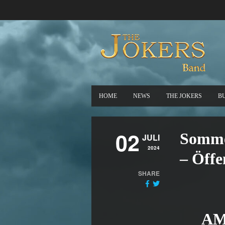
HOME
NEWS
THE JOKERS
B
02
Somme
JULI
2024
– Öffe
SHARE
AM