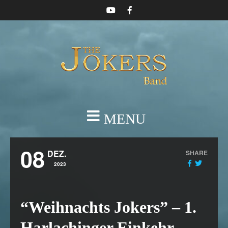
MENU
08
DEZ.
SHARE
2023
“Weihnachts Jokers” – 1.
Harlachinger Einkehr